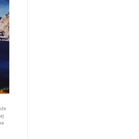
može
đaj
 na