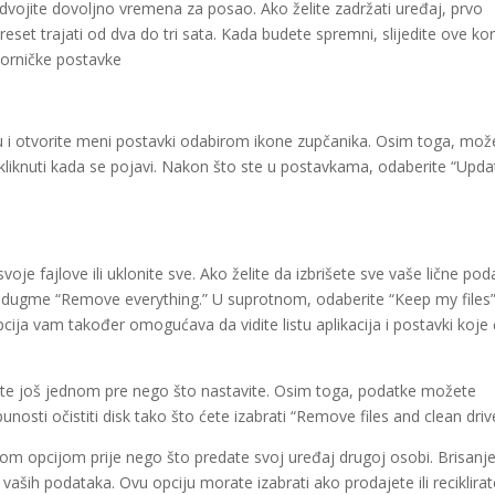
 odvojite dovoljno vremena za posao. Ako želite zadržati uređaj, prvo
eset trajati od dva do tri sata. Kada budete spremni, slijedite ove ko
vorničke postavke
lu i otvorite meni postavki odabirom ikone zupčanika. Osim toga, mož
t kliknuti kada se pojavi. Nakon što ste u postavkama, odaberite “Upd
oje fajlove ili uklonite sve. Ako želite da izbrišete sve vaše lične pod
 na dugme “Remove everything.” U suprotnom, odaberite “Keep my files
opcija vam također omogućava da vidite listu aplikacija i postavki koje
tvrdite još jednom pre nego što nastavite. Osim toga, podatke možete
punosti očistiti disk tako što ćete izabrati “Remove files and clean driv
om opcijom prije nego što predate svoj uređaj drugoj osobi. Brisanj
vaših podataka. Ovu opciju morate izabrati ako prodajete ili reciklira