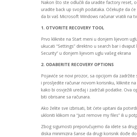
Nakon što ste odlučili da uradite factory reset,
uradite back up svojih podataka. Očekujte da će r
da bi vaš Microsoft Windows računar vratili na t
1. OTVORITE RECOVERY TOOL
Prvo kliknite na Start meni u donjem lijevom ug
ukucati “Settings” direktno u search bar i dvapu
Security” u donjem lijevom uglu vašeg ekrana
2. ODABERITE RECOVERY OPTIONS
Pojaviće se novi prozor, sa opcijom da zadržite sv
i prosljedite računar novom korisniku, kliknite
kako bi osvježili uređaj i zadržali podatke. Ova 
biti obrisane sa računara.
Ako želite sve izbrisati, bit ćete upitani da po
ukloniti klikom na “Just remove my files” ili u pot
Zbog sigurnosti preporučujemo da idete sa drug
diska minimizira šanse da drugi korisnik dođe do 