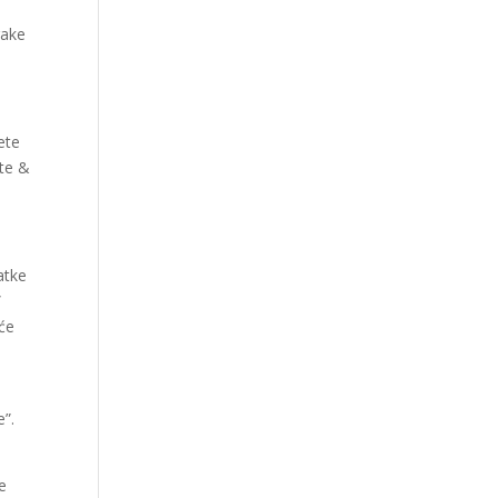
rake
ete
ate &
atke
”
 će
e”.
e
te