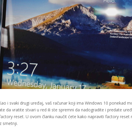
 Kao i svaki drugi uređaj, vaš računar koji ima Windows 10 ponekad 
ate da vratite stvari u red ili ste spremni da nadogradite i predate ure
te factory reset. U ovom članku naučit ćete kako napraviti factory reset
 smetnji.